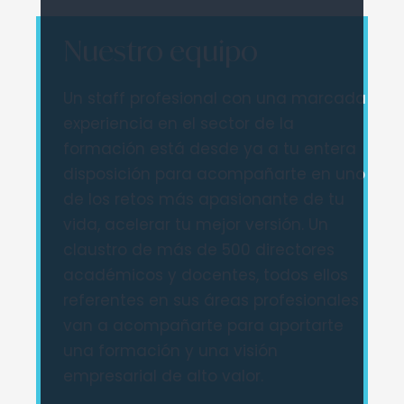
Nuestro equipo
Un staff profesional con una marcada
experiencia en el sector de la
formación está desde ya a tu entera
disposición para acompañarte en uno
de los retos más apasionante de tu
vida, acelerar tu mejor versión. Un
claustro de más de 500 directores
académicos y docentes, todos ellos
referentes en sus áreas profesionales
van a acompañarte para aportarte
una formación y una visión
empresarial de alto valor.