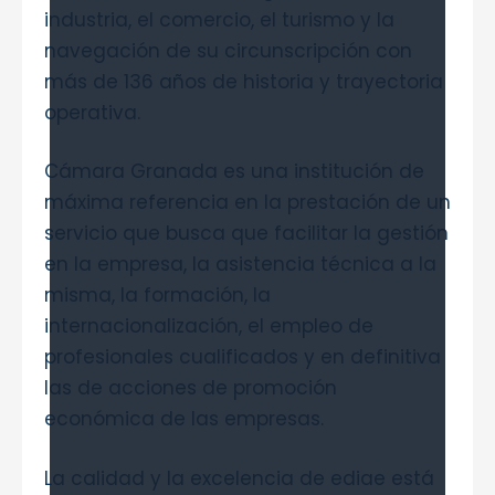
industria, el comercio, el turismo y la
navegación de su circunscripción con
más de 136 años de historia y trayectoria
operativa.
Cámara Granada es una institución de
máxima referencia en la prestación de un
servicio que busca que facilitar la gestión
en la empresa, la asistencia técnica a la
misma, la formación, la
internacionalización, el empleo de
profesionales cualificados y en definitiva
las de acciones de promoción
económica de las empresas.
La calidad y la excelencia de ediae está