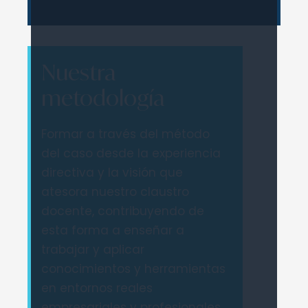
Nuestra
metodología
Formar a través del método
del caso desde la experiencia
directiva y la visión que
atesora nuestro claustro
docente, contribuyendo de
esta forma a enseñar a
trabajar y aplicar
conocimientos y herramientas
en entornos reales
empresariales y profesionales.