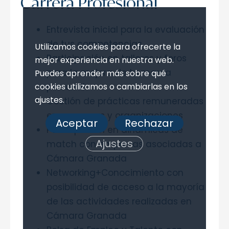
Carrera Profesional
Entrevista inicial para la evaluación
de tus competencias
Utilizamos cookies para ofrecerte la
Participación en talleres y foros
mejor experiencia en nuestra web.
para la mejora de tu marca
Puedes aprender más sobre qué
personal
cookies utilizamos o cambiarlas en los
ajustes.
Gestión de prácticas remuneradas
en empresas y organizaciones
Aceptar
Rechazar
Participación en dinámicas de
Ajustes
match con empresas asociadas a
Cámara Granada
Networking+Conocimiento con
posibilidad de acceso a la mayoría
de las actividades realizadas en
Cámara Granada