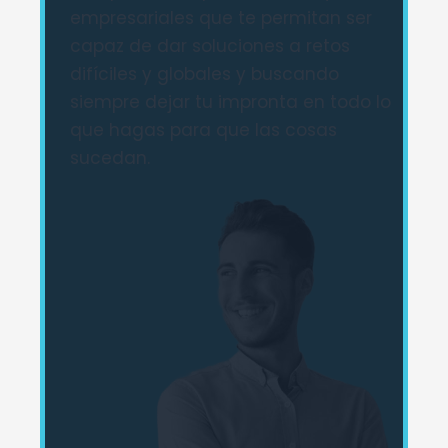
empresariales que te permitan ser
capaz de dar soluciones a retos
difíciles y globales y buscando
siempre dejar tu impronta en todo lo
que hagas para que las cosas
sucedan.