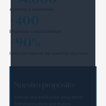
Alumnos y asistentes
+400
Empresas colaboradoras
+90%
Inserción laboral de nuestros alumnos
Nuestro propósito
Somos una institución educativa
transformadora que busca