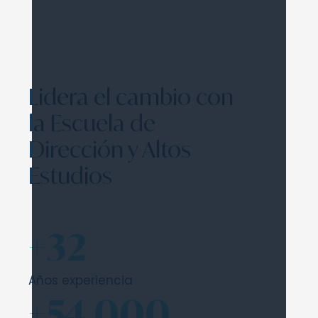
Lidera el cambio con
la Escuela de
Dirección y Altos
Estudios
+32
Años experiencia
+54.000