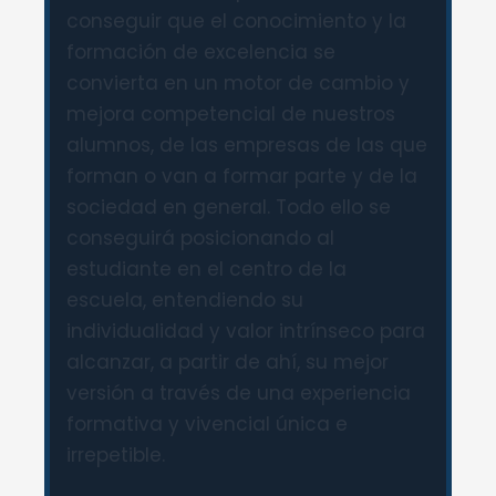
conseguir que el conocimiento y la
formación de excelencia se
convierta en un motor de cambio y
mejora competencial de nuestros
alumnos, de las empresas de las que
forman o van a formar parte y de la
sociedad en general. Todo ello se
conseguirá posicionando al
estudiante en el centro de la
escuela, entendiendo su
individualidad y valor intrínseco para
alcanzar, a partir de ahí, su mejor
versión a través de una experiencia
formativa y vivencial única e
irrepetible.