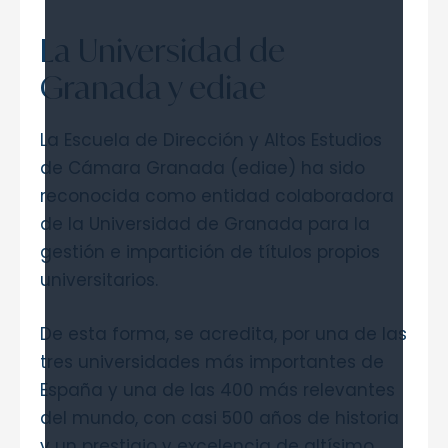
La Universidad de
Granada y ediae
La Escuela de Dirección y Altos Estudios
de Cámara Granada (ediae) ha sido
reconocida como entidad colaboradora
de la Universidad de Granada para la
gestión e impartición de títulos propios
universitarios.
De esta forma, se acredita, por una de las
tres universidades más importantes de
España y una de las 400 más relevantes
del mundo, con casi 500 años de historia
y un prestigio y excelencia de altísimo