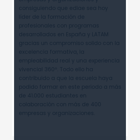
consiguiendo que ediae sea hoy
líder de la formación de
profesionales con programas
desarrollados en España y LATAM
gracias un compromiso solido con la
excelencia formativa, la
empleabilidad real y una experiencia
vivencial 360º. Todo ello ha
contribuido a que la escuela haya
podido formar en este periodo a más
de 41.000 estudiantes en
colaboración con más de 400
empresas y organizaciones.