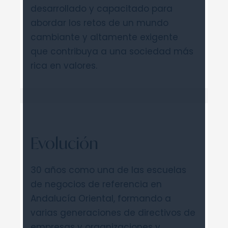
desarrollado y capacitado para
abordar los retos de un mundo
cambiante y altamente exigente
que contribuya a una sociedad más
rica en valores.
Evolución
30 años como una de las escuelas
de negocios de referencia en
Andalucía Oriental, formando a
varias generaciones de directivos de
empresas y organizaciones y