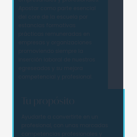
Apostar como parte esencial
del core de la escuela por
estancias formativas
prácticas remuneradas en
empresas y organizaciones
promoviendo siempre la
inserción laboral de nuestros
egreseados y su mejora
competencial y profesional.
Tu propósito
Ayudarte a convertirte en un
profesional, con unas marcadas
competencias profesionales y