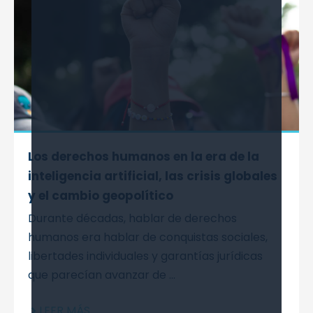
Los derechos humanos en la era de la
inteligencia artificial, las crisis globales
y el cambio geopolítico
Durante décadas, hablar de derechos
humanos era hablar de conquistas sociales,
libertades individuales y garantías jurídicas
que parecían avanzar de ...
LEER MÁS