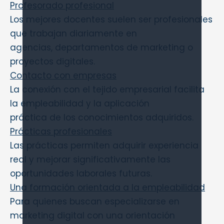
Profesorado profesional
Los mejores docentes suelen ser profesionales
que trabajan diariamente en
agencias, departamentos de marketing o
proyectos digitales.
Contacto con empresas
La conexión con el tejido empresarial facilita
la empleabilidad y la aplicación
práctica de los conocimientos adquiridos.
Prácticas profesionales
Las prácticas permiten adquirir experiencia
real y mejorar significativamente las
oportunidades laborales futuras.
Una formación orientada a la empleabilidad
Para quienes buscan especializarse en
marketing digital con una orientación