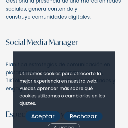
Gestiona la presencia de una marca en redes
sociales, genera contenido y
construye comunidades digitales.
Social Media Manager
Planifica estrategias de comunicación en
plataformas como Instagram, LinkedIn,
Utilizamos cookies para ofrecerte la
TikTok o Facebook, optimizando resultados y
mejor experiencia en nuestra web.
engagement.
Puedes aprender más sobre qué
cookies utilizamos o cambiarlas en los
ajustes.
Especialista SEO y SEM
Aceptar
Rechazar
Ajustes