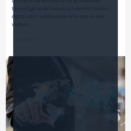
La puerta de entrada a las profesiones
tecnológicas del futuro La transformación
digital está redefiniendo la forma en que
vivimos, ...
LEER MÁS