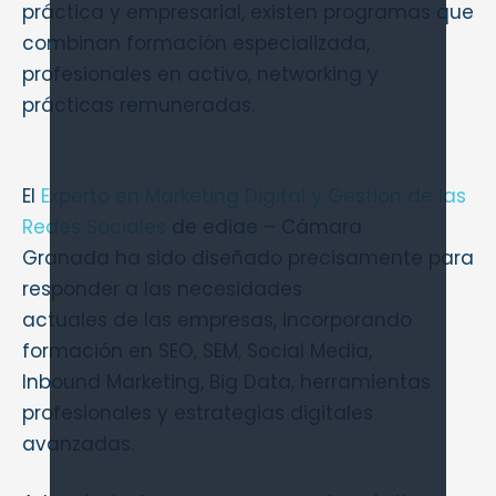
práctica y empresarial, existen programas que
combinan formación especializada,
profesionales en activo, networking y
prácticas remuneradas.
El
Experto en Marketing Digital y Gestión de las
Redes Sociales
de ediae – Cámara
Granada ha sido diseñado precisamente para
responder a las necesidades
actuales de las empresas, incorporando
formación en SEO, SEM, Social Media,
Inbound Marketing, Big Data, herramientas
profesionales y estrategias digitales
avanzadas.