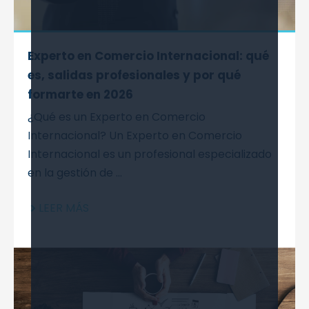
Experto en Comercio Internacional: qué
es, salidas profesionales y por qué
formarte en 2026
¿Qué es un Experto en Comercio
Internacional? Un Experto en Comercio
Internacional es un profesional especializado
en la gestión de ...
LEER MÁS