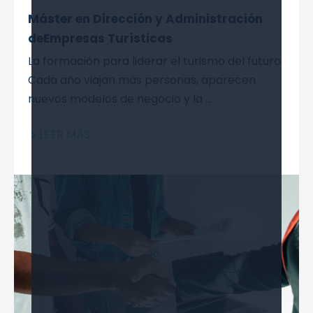
Máster en Dirección y Administración
deEmpresas Turísticas
La formación para liderar el turismo del futuro
Cada año viajan más personas, aparecen
nuevos modelos de negocio y la ...
LEER MÁS