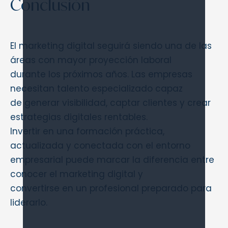
Conclusión
El marketing digital seguirá siendo una de las
áreas con mayor proyección laboral
durante los próximos años. Las empresas
necesitan talento especializado capaz
de generar visibilidad, captar clientes y crear
estrategias digitales rentables.
Invertir en una formación práctica,
actualizada y conectada con el entorno
empresarial puede marcar la diferencia entre
conocer el marketing digital y
convertirse en un profesional preparado para
liderarlo.