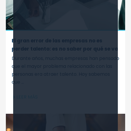
El gran error de las empresas no es
perder talento: es no saber por qué se va
Durante años, muchas empresas han pensado
que el mayor problema relacionado con las
personas era atraer talento. Hoy sabemos
que ...
LEER MÁS