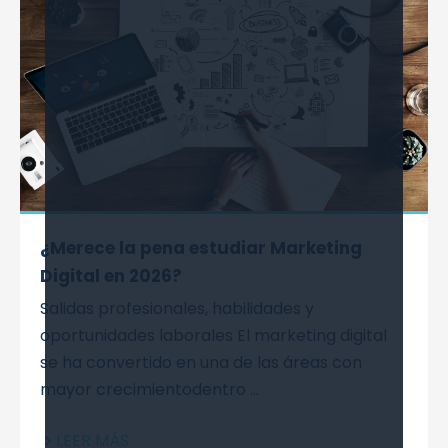
¿Merece la pena estudiar Marketing
Digital en 2026?
Salidas profesionales, habilidades y
oportunidades laborales El marketing digital
se ha convertido en una de las áreas con
mayor crecimientodentro ...
LEER MÁS