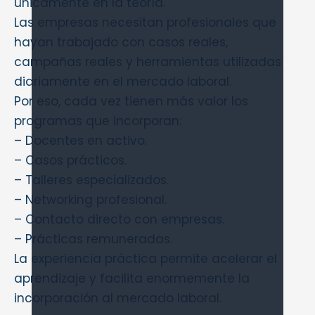
únicamente en la teoría.
Las empresas necesitan profesionales que
hayan trabajado con casos reales,
campañas reales y herramientas utilizadas
diariamente en el mercado laboral.
Por eso, cada vez tienen más valor los
programas que incorporan:
– Docentes en activo.
– Casos prácticos.
– Talleres especializados.
– Networking profesional.
– Contacto directo con empresas.
– Prácticas remuneradas.
La experiencia práctica permite acelerar el
aprendizaje y facilita enormemente la
incorporación al mercado laboral.