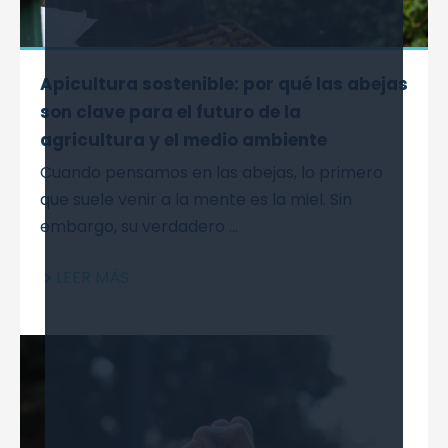
Apicultura sostenible: por qué las abejas
son clave para el futuro de la
agricultura y el medio ambiente
Cuando pensamos en las abejas, lo primero
que suele venir a la mente es la miel. Sin
embargo, su verdadero ...
LEER MÁS