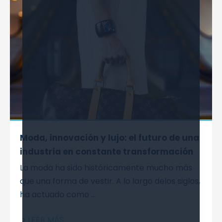
Moda, innovación y lujo: el futuro de una
industria en constante transformación
La moda ha sido históricamente mucho más
que una forma de vestir. A lo largo delos siglos,
ha actuado como ...
LEER MÁS