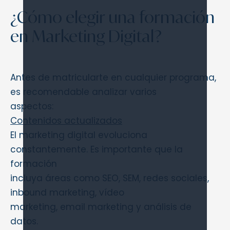
¿Cómo elegir una formación
en Marketing Digital?
Antes de matricularte en cualquier programa,
es recomendable analizar varios
aspectos:
Contenidos actualizados
El marketing digital evoluciona
constantemente. Es importante que la
formación
incluya áreas como SEO, SEM, redes sociales,
inbound marketing, vídeo
marketing, email marketing y análisis de
datos.